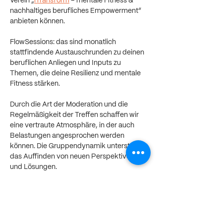
Verein „
iTransform
 – mentale Fitness & 
nachhaltiges berufliches Empowerment“ 
anbieten können.
FlowSessions: das sind monatlich 
stattfindende Austauschrunden zu deinen 
beruflichen Anliegen und Inputs zu 
Themen, die deine Resilienz und mentale 
Fitness stärken.
Durch die Art der Moderation und die 
Regelmäßigkeit der Treffen schaffen wir 
eine vertraute Atmosphäre, in der auch 
Belastungen angesprochen werden 
können. Die Gruppendynamik unterstützt 
das Auffinden von neuen Perspektiven 
und Lösungen.
Nach einem theoretischen Input zum 
jeweiligen Thema gibt es Zeit für 
Selbstreflexion und dann zum 
gemeinsamen Austausch.